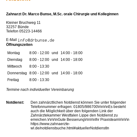
Zahnarzt Dr. Marco Bunse, M.Sc. orale Chirurgie und Kolleginnen
Kleiner Bruchweg 11
32257 Bünde
Telefon 05223-14466
E-Mail
Öffnungszeiten
Montag
8:00 - 12:00
und
14:00 - 18:00
Dienstag
8:00 - 12:00
und
14:00 - 18:00
Mittwoch
8:00 - 13:30
Donnerstag
8:00 - 12:00
und
14:00 - 18:00
Freitag
8:00 - 13:30
Termine nach individueller Vereinbarung
Notdienst:
Den zahnärztlichen Notdienst können Sie unter folgender
Telefonnummer erfragen: 01805/986700\r\n\r\nEs besteht
auch die Möglichkeit über den folgenden Link der
Zahnärztekammer Westfalen Lippe den Notdienst zu
erreichen.\r\n\r\nGute Besserung\r\n\r\nIhr Praxisteam\r\n\r\n
https://www.zahnaerzte-
wl.de/notdienstsuche.html#aktuellerNotdienstIn