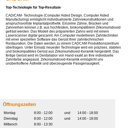
Top-Technologie für Top-Resultate
CAD/CAM- Technologie (Computer Aided Design, Computer Aided
Manufacturing) ermöglicht individualisierte Zahnrekonstruktionen und
anspruchsvollste Implantatprothetik. Einzelne Zähne, Brücken und
Zahnreihen können z.B. aus hochfestem, biokompatiblem Zirkoniumdioxid
gefräst werden. Das Modell des präparierten Zahns wird mit einem
Laserscanner digital gescannt. Am Computer modellieren Zahntechniker
mit einer speziellen Software das Gerüst Ihrer zahntechnischen
Restauration. Die Daten werden zu einem CADCAM Produktionszentrum
übertragen. Unter Einsatz neuester Technologie wird ein präzises, stabiles
und biokompatibles Gerüst aus Zirkoniumdioxid-Keramik hergestellt. Das
fertige Gerüst wird im Dentallabor von Hand exakt an Ihre individuelle
Zahnfarbe angepasst. Zirkoniumdioxid-Keramik ermöglicht uns
unübertroffene Ästhetik und überzeugende Passgenauigkeit.
Öffnungszeiten
Montag
8:00 - 12:00
und
14:00 - 18:00
Dienstag
8:00 - 12:00
und
14:00 - 18:00
Mittwoch
8:00 - 13:30